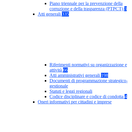
Piano triennale per la prevenzione della
corruzione e della trasparenza (PTPCT)
3
Atti generali
335
Riferimenti normativi su organizzazione e
attività
66
Atti amministrativi generali
198
Documenti di programmazione strategico-
gestionale
Statuti e leggi regionali
Codice disciplinare e codice di condotta
4
Oneri informativi per cittadini e imprese