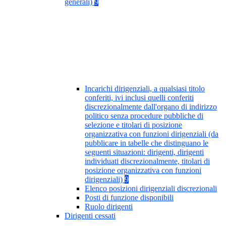
generali)
9
Incarichi dirigenziali, a qualsiasi titolo
conferiti, ivi inclusi quelli conferiti
discrezionalmente dall'organo di indirizzo
politico senza procedure pubbliche di
selezione e titolari di posizione
organizzativa con funzioni dirigenziali (da
pubblicare in tabelle che distinguano le
seguenti situazioni: dirigenti, dirigenti
individuati discrezionalmente, titolari di
posizione organizzativa con funzioni
dirigenziali)
9
Elenco posizioni dirigenziali discrezionali
Posti di funzione disponibili
Ruolo dirigenti
Dirigenti cessati