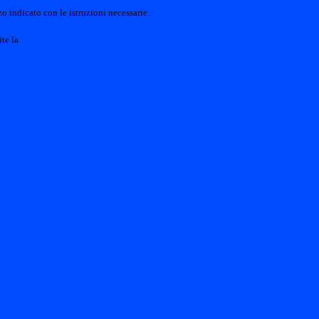
o indicato con le istruzioni necessarie.
ite la
Login Spaggiari