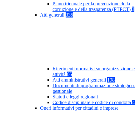
Piano triennale per la prevenzione della
corruzione e della trasparenza (PTPCT)
3
Atti generali
335
Riferimenti normativi su organizzazione e
attività
66
Atti amministrativi generali
198
Documenti di programmazione strategico-
gestionale
Statuti e leggi regionali
Codice disciplinare e codice di condotta
4
Oneri informativi per cittadini e imprese