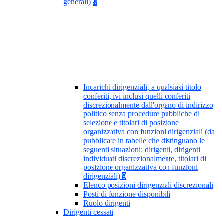
generali)
9
Incarichi dirigenziali, a qualsiasi titolo
conferiti, ivi inclusi quelli conferiti
discrezionalmente dall'organo di indirizzo
politico senza procedure pubbliche di
selezione e titolari di posizione
organizzativa con funzioni dirigenziali (da
pubblicare in tabelle che distinguano le
seguenti situazioni: dirigenti, dirigenti
individuati discrezionalmente, titolari di
posizione organizzativa con funzioni
dirigenziali)
9
Elenco posizioni dirigenziali discrezionali
Posti di funzione disponibili
Ruolo dirigenti
Dirigenti cessati