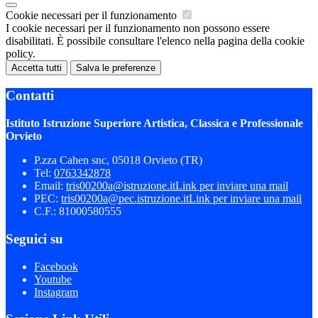
Cookie necessari per il funzionamento
I cookie necessari per il funzionamento non possono essere
disabilitati. È possibile consultare l'elenco nella pagina della cookie
policy.
Accetta tutti
Salva le preferenze
Contatti
Istituto Istruzione Superiore Artistica, Classica e Professionale
Orvieto
P.zza Cahen snc, 05018 Orvieto (TR)
Tel:
0763342878
Email:
tris00200a@istruzione.it
Link per inviare una mail
PEC:
tris00200a@pec.istruzione.it
Link per inviare una mail
C.F.: 81000580555
Seguici su
Facebook
Youtube
Instagram