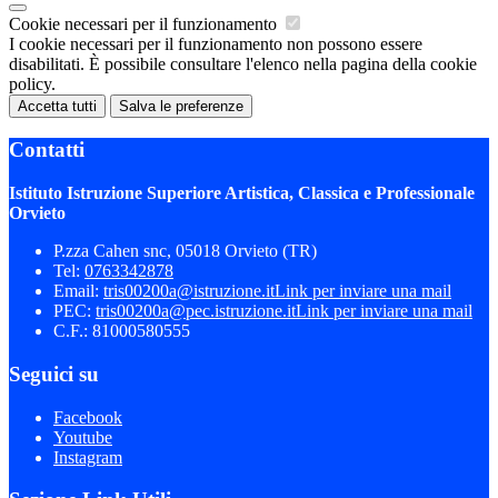
Cookie necessari per il funzionamento
I cookie necessari per il funzionamento non possono essere
disabilitati. È possibile consultare l'elenco nella pagina della cookie
policy.
Accetta tutti
Salva le preferenze
Contatti
Istituto Istruzione Superiore Artistica, Classica e Professionale
Orvieto
P.zza Cahen snc, 05018 Orvieto (TR)
Tel:
0763342878
Email:
tris00200a@istruzione.it
Link per inviare una mail
PEC:
tris00200a@pec.istruzione.it
Link per inviare una mail
C.F.: 81000580555
Seguici su
Facebook
Youtube
Instagram